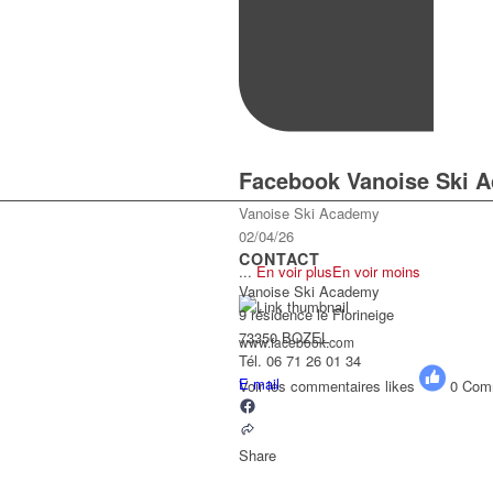
Facebook Vanoise Ski 
Vanoise Ski Academy
02/04/26
CONTACT
...
En voir plus
En voir moins
Vanoise Ski Academy
9 résidence le Florineige
73350 BOZEL
www.facebook.com
Tél. 06 71 26 01 34
E mail
Voir les commentaires
likes
0
Comm
Share