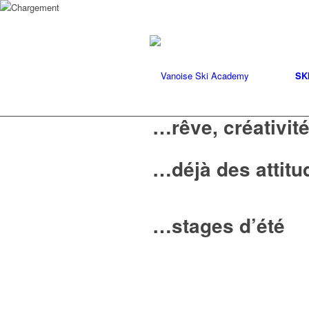
SK
…rêve, créativité
…déjà des attitu
…stages d’été