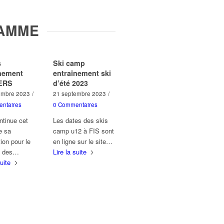
AMME
s
Ski camp
înement
entraînement ski
ERS
d’été 2023
embre 2023
/
21 septembre 2023
/
ntaires
0 Commentaires
tinue cet
Les dates des skis
e sa
camp u12 à FIS sont
ion pour le
en ligne sur le site…
s des…
Lire la suite
suite